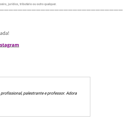
eiro, jurídico, tributário ou outro qualquer.
———————————————————————————
nada!
nstagram
 profissional, palestrante e professor. Adora