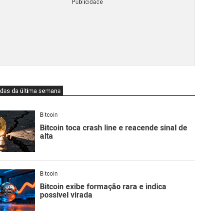
Blo
O
qu
é
Lig
Ne
do
Bit
O
idas da última semana
qu
são
Ato
Bitcoin
Sw
Bitcoin toca crash line e reacende sinal de
alta
Bitcoin
Bitcoin exibe formação rara e indica
possível virada