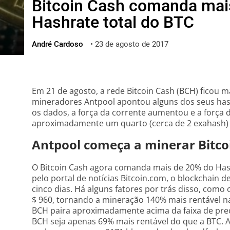
Bitcoin Cash comanda mai
ไทย
Hashrate total do BTC
ქართული
polski
André Cardoso
•
23 de agosto de 2017
vietnamese
Em 21 de agosto, a rede Bitcoin Cash (BCH) ficou m
mineradores Antpool apontou alguns dos seus has
os dados, a força da corrente aumentou e a força 
aproximadamente um quarto (cerca de 2 exahash) 
Antpool começa a minerar Bitco
O Bitcoin Cash agora comanda mais de 20% do Has
pelo portal de notícias Bitcoin.com, o blockchain d
cinco dias. Há alguns fatores por trás disso, com
$ 960, tornando a mineração 140% mais rentável 
BCH paira aproximadamente acima da faixa de preço
BCH seja apenas 69% mais rentável do que a BTC. A