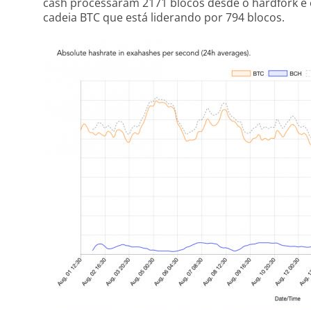
cash processaram 2171 blocos desde o hardfork e
cadeia BTC que está liderando por 794 blocos.