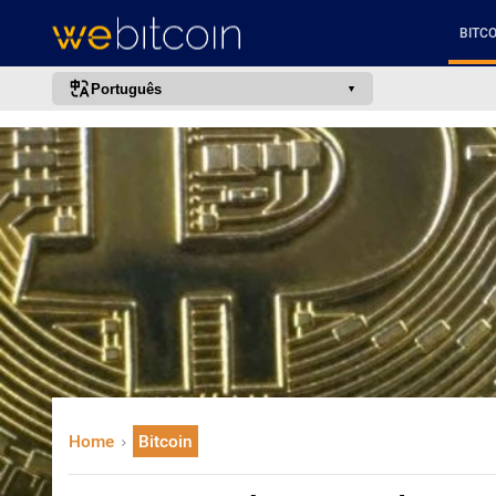
BITCO
Português
português (BR)
english
español
français
italiano
deutsch
日本語
中文
русский
Home
Bitcoin
한국어
العربية