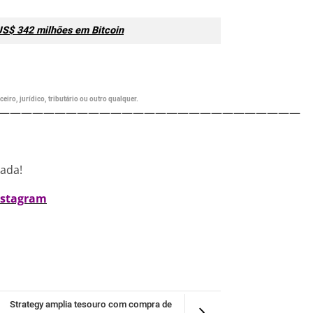
US$ 342 milhões em Bitcoin
eiro, jurídico, tributário ou outro qualquer.
———————————————————————————
nada!
nstagram
Strategy amplia tesouro com compra de