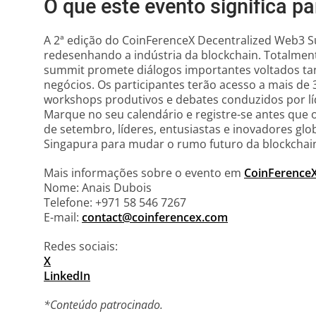
O que este evento significa p
A 2ª edição do CoinFerenceX Decentralized Web3 S
redesenhando a indústria da blockchain. Totalme
summit promete diálogos importantes voltados tan
negócios. Os participantes terão acesso a mais de 
workshops produtivos e debates conduzidos por líd
Marque no seu calendário e registre-se antes que o
de setembro, líderes, entusiastas e inovadores gl
Singapura para mudar o rumo futuro da blockchai
Mais informações sobre o evento em
CoinFerence
Nome: Anais Dubois
Telefone: +971 58 546 7267
E-mail:
contact@coinferencex.com
Redes sociais:
X
LinkedIn
*Conteúdo patrocinado.