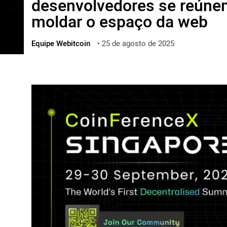
desenvolvedores se reúne
ไทย
moldar o espaço da web
ქართული
polski
Equipe Webitcoin
•
25 de agosto de 2025
vietnamese