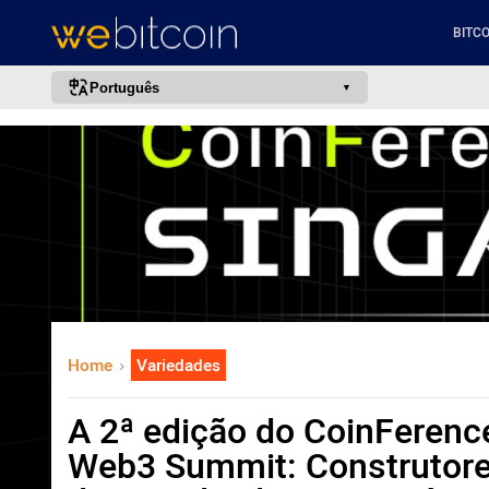
BITCO
Português
português (BR)
english
español
français
italiano
deutsch
日本語
Home
Variedades
中文
русский
A 2ª edição do CoinFerenc
한국어
Web3 Summit: Construtores
العربية