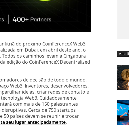
a anfitriã do próximo CoinFerenceX Web3
lizada em Dubai, em abril deste ano, o
Mais l
s. Todos os caminhos levam a Cingapura
nda edição do CoinFerenceX Decentralized
0 tomadores de decisão de todo o mundo,
paço Web3. Inventores, desenvolvedores,
artilhar ideias, criar redes de contato e
a tecnologia Web3. Cuidadosamente
ntará com mais de 150 palestrantes
 disruptivas. Cerca de 750 startups
e 50 países devem se reunir e trocar
nta seu lugar antecipadamente
.