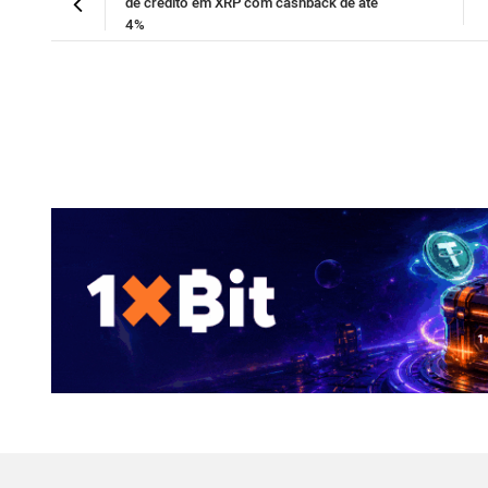
de crédito em XRP com cashback de até
4%