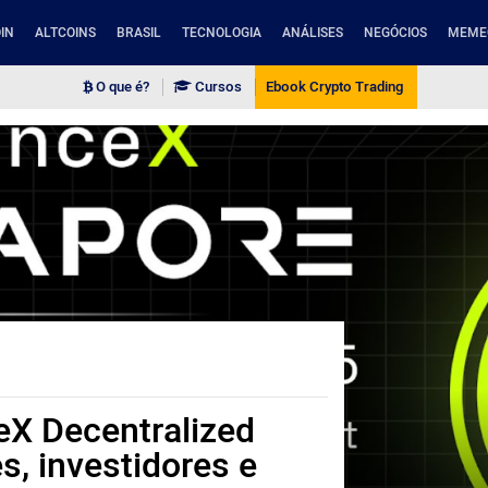
IN
ALTCOINS
BRASIL
TECNOLOGIA
ANÁLISES
NEGÓCIOS
MEME
O que é?
Cursos
Ebook Crypto Trading
eX Decentralized
, investidores e