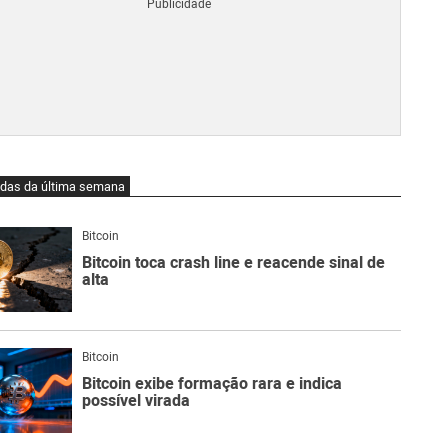
Blo
O
qu
é
Lig
Ne
do
Bit
O
idas da última semana
qu
são
Ato
Bitcoin
Sw
Bitcoin toca crash line e reacende sinal de
alta
Bitcoin
Bitcoin exibe formação rara e indica
possível virada