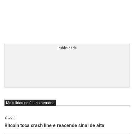
BTCBRL Cotação
por TradingVie
Mais lidas da última semana
Bitcoin
Bitcoin toca crash line e reacende sinal de alta