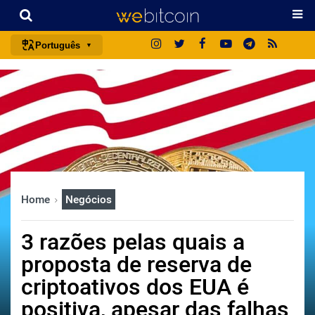
Português
português (BR)
english
español
français
italiano
deutsch
Home
Negócios
日本語
中文
3 razões pelas quais a
русский
proposta de reserva de
한국어
criptoativos dos EUA é
العربية
positiva, apesar das falhas
ไทย