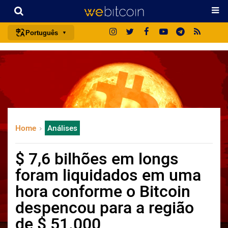
Português
português (BR)
english
español
français
italiano
Home
Análises
deutsch
日本語
$ 7,6 bilhões em longs
中文
foram liquidados em uma
русский
hora conforme o Bitcoin
한국어
despencou para a região
العربية
de $ 51.000
ไทย