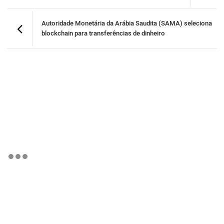
Autoridade Monetária da Arábia Saudita (SAMA) seleciona
blockchain para transferências de dinheiro
BTCBRL Cotação
por TradingVie