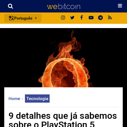
Português
português (BR)
english
español
français
italiano
deutsch
日本語
中文
Home
Tecnologia
русский
한국어
9 detalhes que já sabemos
العربية
sobre o PlayStation 5
ไทย