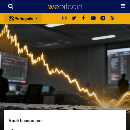
Português
português (BR)
english
español
français
italiano
deutsch
日本語
中文
русский
한국어
Você buscou por:
العربية
ไทย