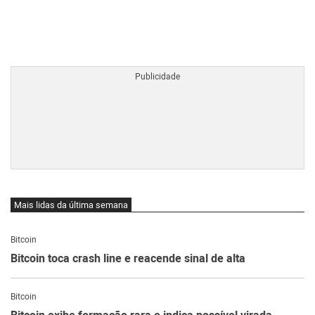
BTCBRL Cotação
por TradingVie
Mais lidas da última semana
Bitcoin
Bitcoin toca crash line e reacende sinal de alta
Bitcoin