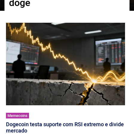
doge
ქართული
polski
vietnamese
Memecoins
Dogecoin testa suporte com RSI extremo e divide
mercado