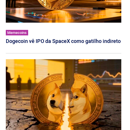
Memecoins
Dogecoin vê IPO da SpaceX como gatilho indireto