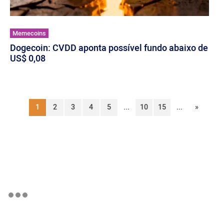
Memecoins
Dogecoin: CVDD aponta possível fundo abaixo de
US$ 0,08
1
2
3
4
5
...
10
15
...
»