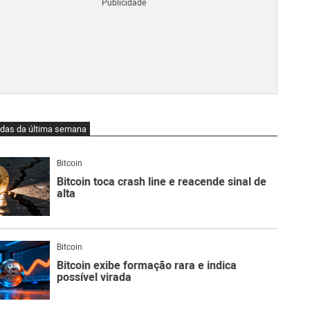
Blo
O
qu
é
Lig
Ne
do
Bit
O
idas da última semana
qu
são
Ato
Bitcoin
Sw
Bitcoin toca crash line e reacende sinal de
alta
Bitcoin
Bitcoin exibe formação rara e indica
possível virada