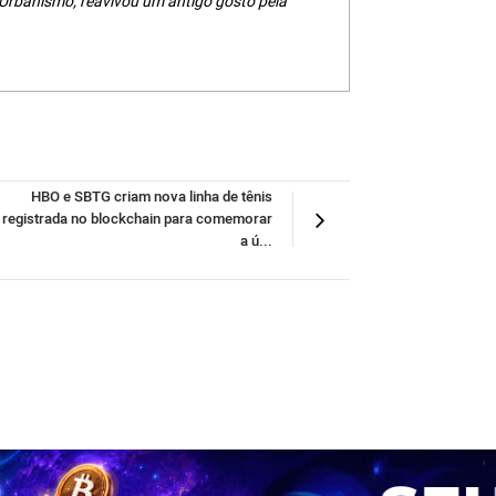
 Urbanismo, reavivou um antigo gosto pela
HBO e SBTG criam nova linha de tênis
registrada no blockchain para comemorar
a ú...