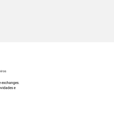
iros
 e exchanges.
ovidades e