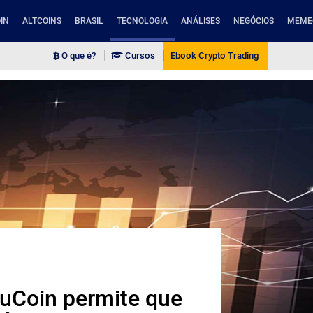
IN
ALTCOINS
BRASIL
TECNOLOGIA
ANÁLISES
NEGÓCIOS
MEME
O que é?
Cursos
Ebook Crypto Trading
 KuCoin permite que