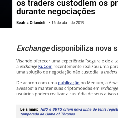
os traders custodiem os pr
ไทย
durante negociações
ქართული
polski
Beatriz Orlandeli
•
16 de abril de 2019
vietnamese
Exchange
disponibiliza nova 
Visando oferecer uma experiência “segura e de alta
a
exchange
KuCoin
recentemente realizou uma par
uma solução de negociação não custodial a
traders
De acordo com uma
publicação
no Medium, a Arwe
avessos” a manter suas criptomoedas em
exchange
usuários podem realizar a custódia de seus ativos
Leia mais:
HBO e SBTG criam nova linha de tênis regis
temporada de Game of Thrones