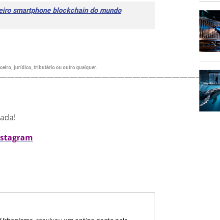
meiro smartphone blockchain do mundo
eiro, jurídico, tributário ou outro qualquer.
———————————————————————————
nada!
nstagram