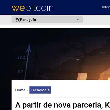
BITCO
Português
português (BR)
english
español
français
italiano
deutsch
日本語
中文
Home
Tecnologia
русский
한국어
A partir de nova parceria,
العربية