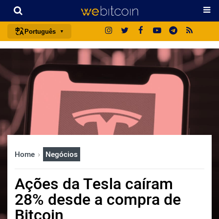
Português
português (BR)
english
español
français
italiano
deutsch
日本語
Home
Negócios
中文
русский
Ações da Tesla caíram
한국어
28% desde a compra de
العربية
Bitcoin
ไทย