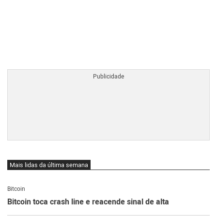
BTCBRL Cotação
por TradingVie
Mais lidas da última semana
Bitcoin
Bitcoin toca crash line e reacende sinal de alta