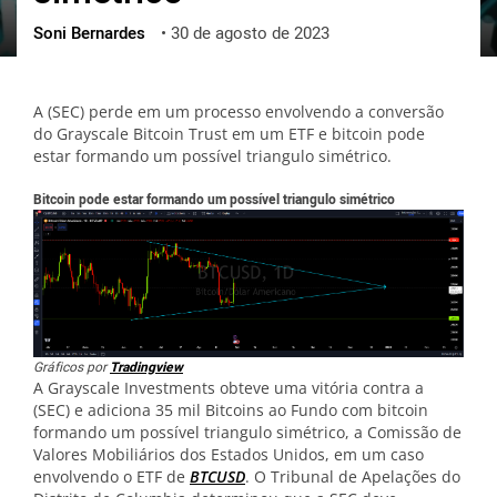
Soni Bernardes
•
30 de agosto de 2023
ქართული
polski
vietnamese
A (SEC) perde em um processo envolvendo a conversão
do Grayscale Bitcoin Trust em um ETF e bitcoin pode
estar formando um possível triangulo simétrico.
Bitcoin pode estar formando um possível triangulo simétrico
Gráficos por
Tradingview
A Grayscale Investments obteve uma vitória contra a
(SEC) e adiciona 35 mil Bitcoins ao Fundo com bitcoin
formando um possível triangulo simétrico, a Comissão de
Valores Mobiliários dos Estados Unidos, em um caso
envolvendo o ETF de
BTCUSD
. O Tribunal de Apelações do