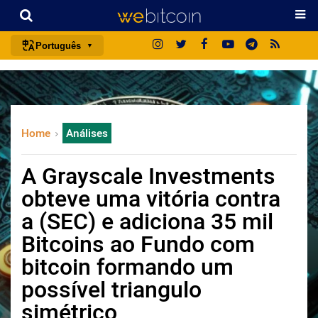
Português
português (BR)
english
español
Home
Análises
français
italiano
A Grayscale Investments
deutsch
obteve uma vitória contra
日本語
a (SEC) e adiciona 35 mil
中文
Bitcoins ao Fundo com
русский
bitcoin formando um
한국어
possível triangulo
العربية
simétrico
ไทย