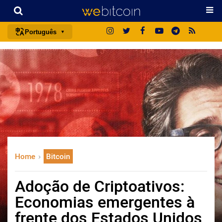
Português
português (BR)
english
español
français
italiano
deutsch
日本語
Home
Bitcoin
中文
русский
Adoção de Criptoativos:
한국어
Economias emergentes à
العربية
frente dos Estados Unidos
ไทย