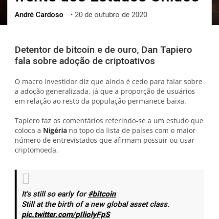
André Cardoso
•
20 de outubro de 2020
ქართული
polski
vietnamese
Detentor de bitcoin e de ouro, Dan Tapiero
fala sobre adoção de criptoativos
O macro investidor diz que ainda é cedo para falar sobre
a adoção generalizada, já que a proporção de usuários
em relação ao resto da população permanece baixa.
Tapiero faz os comentários referindo-se a um estudo que
coloca a
Nigéria
no topo da lista de países com o maior
número de entrevistados que afirmam possuir ou usar
criptomoeda.
It's still so early for
#bitcoin
Still at the birth of a new global asset class.
pic.twitter.com/pIliolyFpS