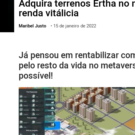
Adquira terrenos Ertha no 
ไทย
renda vitálicia
ქართული
polski
Maribel Justo
•
15 de janeiro de 2022
vietnamese
Já pensou em rentabilizar co
pelo resto da vida no metaver
possível!