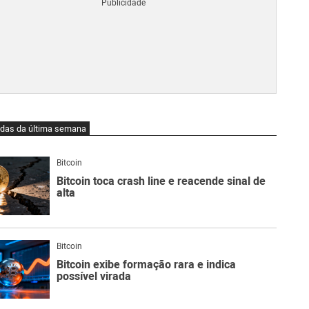
Blo
O
qu
é
Lig
Ne
do
Bit
O
idas da última semana
qu
são
Ato
Bitcoin
Sw
Bitcoin toca crash line e reacende sinal de
alta
Bitcoin
Bitcoin exibe formação rara e indica
possível virada