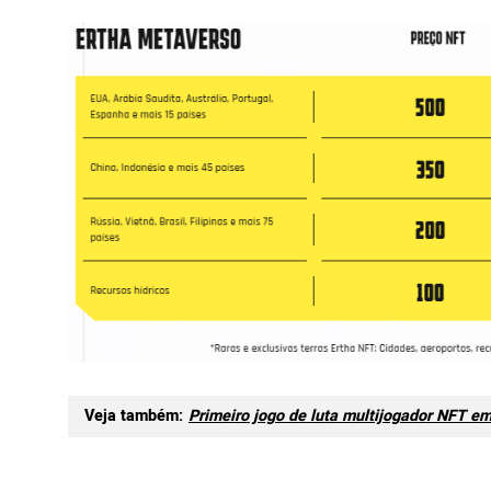
Veja também:
Primeiro jogo de luta multijogador NFT e