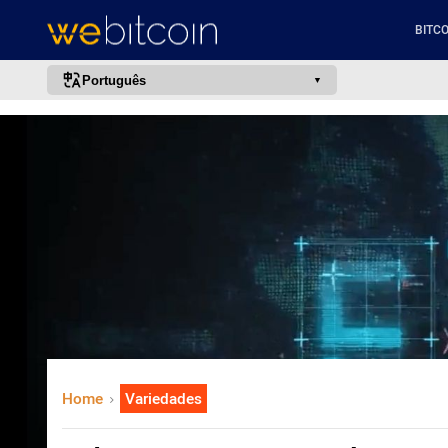
BITCO
Português
português (BR)
english
español
français
italiano
deutsch
日本語
中文
русский
Home
Variedades
한국어
العربية