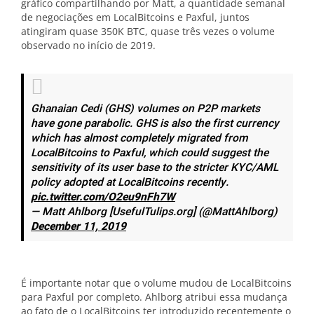
gráfico compartilhando por Matt, a quantidade semanal
de negociações em LocalBitcoins e Paxful, juntos
atingiram quase 350K BTC, quase três vezes o volume
observado no início de 2019.
Ghanaian Cedi (GHS) volumes on P2P markets
have gone parabolic. GHS is also the first currency
which has almost completely migrated from
LocalBitcoins to Paxful, which could suggest the
sensitivity of its user base to the stricter KYC/AML
policy adopted at LocalBitcoins recently.
pic.twitter.com/O2eu9nFh7W
— Matt Ahlborg [UsefulTulips.org] (@MattAhlborg)
December 11, 2019
É importante notar que o volume mudou de LocalBitcoins
para Paxful por completo. Ahlborg atribui essa mudança
ao fato de o LocalBitcoins ter introduzido recentemente o