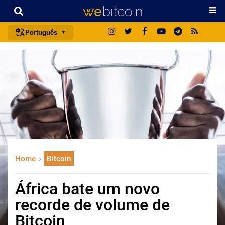
Português
português (BR)
english
español
français
italiano
deutsch
日本語
Home
Bitcoin
中文
русский
África bate um novo
한국어
recorde de volume de
العربية
Bitcoin
ไทย