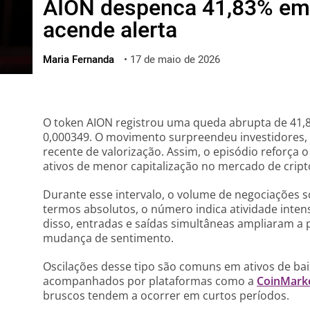
AION despenca 41,83% em
ไทย
acende alerta
ქართული
polski
Maria Fernanda
•
17 de maio de 2026
vietnamese
O token AION registrou uma queda abrupta de 41,
0,000349. O movimento surpreendeu investidores,
recente de valorização. Assim, o episódio reforça o
ativos de menor capitalização no mercado de crip
Durante esse intervalo, o volume de negociaçõe
termos absolutos, o número indica atividade inte
disso, entradas e saídas simultâneas ampliaram a 
mudança de sentimento.
Oscilações desse tipo são comuns em ativos de ba
acompanhados por plataformas como a
CoinMark
bruscos tendem a ocorrer em curtos períodos.