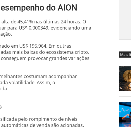
o desempenho do AION
alta de 45,41% nas últimas 24 horas. O
uar para US$ 0,000349, evidenciando uma
zação.
imado em US$ 195.964. Em outras
madas mais baixas do ecossistema cripto.
Mais l
s conseguem provocar grandes variações
s semelhantes costumam acompanhar
da volatilidade. Assim, o
ada.
s
sificada pelo rompimento de níveis
s automáticas de venda são acionadas,