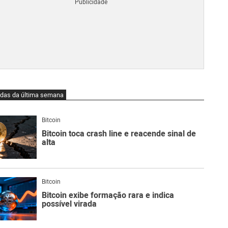
Blo
O
qu
é
Lig
Ne
do
Bit
O
idas da última semana
qu
são
Ato
Bitcoin
Sw
Bitcoin toca crash line e reacende sinal de
alta
Bitcoin
Bitcoin exibe formação rara e indica
possível virada