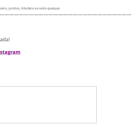
eiro, jurídico, tributário ou outro qualquer.
———————————————————————————
nada!
nstagram