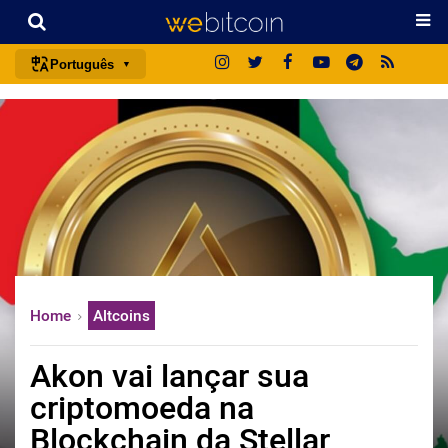
Português
português (BR)
english
español
français
italiano
deutsch
日本語
Home
Altcoins
中文
русский
Akon vai lançar sua
한국어
criptomoeda na
العربية
Blockchain da Stellar
ไทย