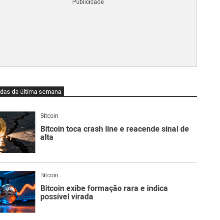
Blo
O
qu
é
Lig
Ne
do
Bit
O
idas da última semana
qu
são
Ato
Bitcoin
Sw
Bitcoin toca crash line e reacende sinal de
alta
Bitcoin
Bitcoin exibe formação rara e indica
possível virada