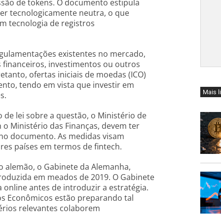
ssão de tokens. O documento estipula
ser tecnologicamente neutra, o que
em tecnologia de registros
regulamentações existentes no mercado,
 financeiros, investimentos ou outros
etanto, ofertas iniciais de moedas (ICO)
nto, tendo em vista que investir em
Mais l
s.
de lei sobre a questão, o Ministério de
o Ministério das Finanças, devem ter
 no documento. As medidas visam
es países em termos de fintech.
o alemão, o Gabinete da Alemanha,
troduzida em meados de 2019. O Gabinete
nline antes de introduzir a estratégia.
tos Econômicos estão preparando tal
térios relevantes colaborem