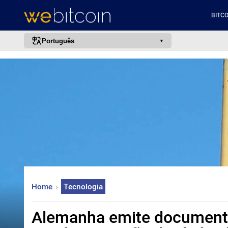
BITCO
Português
português (BR)
english
español
français
italiano
deutsch
日本語
中文
Home
Tecnologia
русский
한국어
Alemanha emite document
العربية