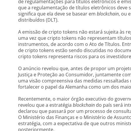
de regulamentações para títulos eletrônicos e emi
que a regulamentação de títulos eletrônicos deve 
significa que ela deve se basear em
blockchain
, ou 
distribuídos (DLT).
A emissão de cripto tokens não estará sujeita às 
uma vez que cripto tokens não representam títulos
instrumentos, de acordo com o Ato de Títulos. Entr
de cripto tokens estão sendo discutidas no docume
cripto tokens representa riscos para os investidore
O anúncio revelou que, antes de propor um projeto 
Justiça e Proteção ao Consumidor, juntamente com 
uma visão compreensiva das medidas ressaltadas
fortalecer o papel da Alemanha como um dos maior
Recentemente, o maior órgão executivo do govern
revelou que a estratégia
blockchain
do país será in
declarou que passará por um processo de consulta o
O Ministério das Finanças e o Ministério de Assun
estratégia, com a expectativa de que outros minis
posteriormente.