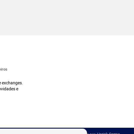
iros
 e exchanges.
ovidades e