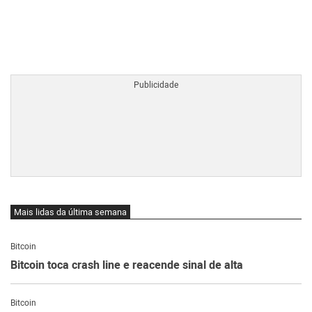
BTCBRL Cotação
por TradingVie
Mais lidas da última semana
Bitcoin
Bitcoin toca crash line e reacende sinal de alta
Bitcoin