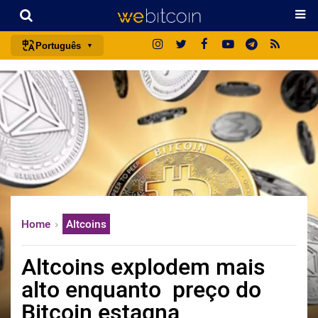
Português
português (BR)
english
español
français
italiano
deutsch
日本語
Home
Altcoins
中文
русский
Altcoins explodem mais
한국어
alto enquanto preço do
العربية
Bitcoin estagna
ไทย