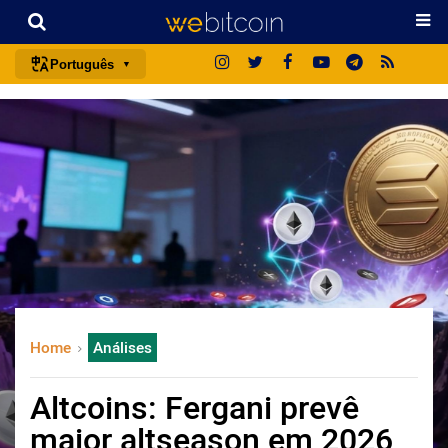
Português
português (BR)
english
español
français
italiano
deutsch
日本語
中文
Home
Análises
русский
한국어
Altcoins: Fergani prevê
العربية
maior altseason em 2026
ไทย