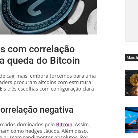
as com correlação
a queda do Bitcoin
Mais l
de cair mais, embora torcemos para uma
raders procuram altcoins com estrutura
 Eis três escolhas com configuração clara
orrelação negativa
ercados dominados pelo
Bitcoin
. Assim,
onam como hedges táticos. Além disso,
ue buscam rendimentos absolutos. Por