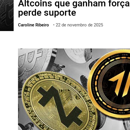
Altcoins que ganham força
ไทย
perde suporte
ქართული
polski
Caroline Ribeiro
•
22 de novembro de 2025
vietnamese