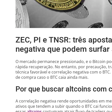
ZEC, PI e TNSR: três apost
negativa que podem surfar 
O mercado permanece pressionado, e o Bitcoin po
rápida recuperação. No entanto, por precaução, t
técnica favorável e correlação negativa com o BTC.
de compra caso o BTC caia ainda mais.
Por que buscar altcoins com c
A correlação negativa rende oportunidades em m
ativos que tendem a subir quando o BTC cai funci
essas
altcoins
costumam atrair fluxo de traders q