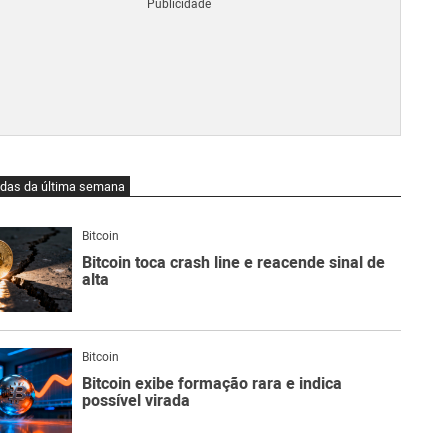
Blo
O
qu
é
Lig
Ne
do
Bit
O
idas da última semana
qu
são
Ato
Bitcoin
Sw
Bitcoin toca crash line e reacende sinal de
alta
Bitcoin
Bitcoin exibe formação rara e indica
possível virada