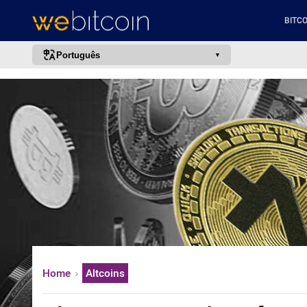
BITCO
Português
português (BR)
english
español
français
italiano
deutsch
日本語
中文
русский
Home
Altcoins
한국어
العربية