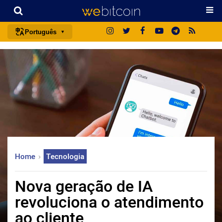
Português
português (BR)
english
español
français
italiano
deutsch
日本語
Home
Tecnologia
中文
русский
Nova geração de IA
한국어
revoluciona o atendimento
العربية
ao cliente
ไทย