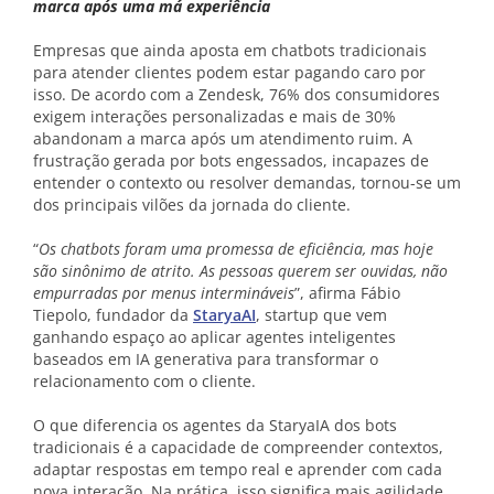
marca após uma má experiência
Empresas que ainda aposta em chatbots tradicionais
para atender clientes podem estar pagando caro por
isso. De acordo com a Zendesk, 76% dos consumidores
exigem interações personalizadas e mais de 30%
abandonam a marca após um atendimento ruim. A
frustração gerada por bots engessados, incapazes de
entender o contexto ou resolver demandas, tornou-se um
dos principais vilões da jornada do cliente.
“
Os chatbots foram uma promessa de eficiência, mas hoje
são sinônimo de atrito. As pessoas querem ser ouvidas, não
empurradas por menus intermináveis
”, afirma Fábio
Tiepolo, fundador da
StaryaAI
, startup que vem
ganhando espaço ao aplicar agentes inteligentes
baseados em IA generativa para transformar o
relacionamento com o cliente.
O que diferencia os agentes da StaryaIA dos bots
tradicionais é a capacidade de compreender contextos,
adaptar respostas em tempo real e aprender com cada
nova interação. Na prática, isso significa mais agilidade,