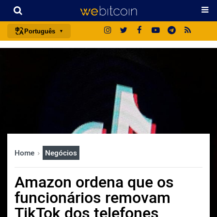
Português
português (BR)
english
español
français
italiano
deutsch
日本語
Home
Negócios
中文
русский
Amazon ordena que os
한국어
funcionários removam
العربية
TikTok dos telefones
ไทย