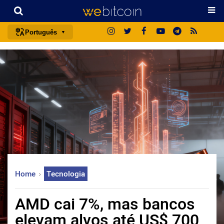
Português
português (BR)
english
español
français
italiano
deutsch
日本語
中文
Home
Tecnologia
русский
한국어
AMD cai 7%, mas bancos
العربية
elevam alvos até US$ 700
ไทย