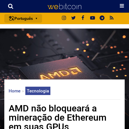
Português
português (BR)
english
español
français
italiano
deutsch
日本語
Home
Tecnologia
中文
русский
AMD não bloqueará a
한국어
mineração de Ethereum
العربية
em suas GPUs
ไทย