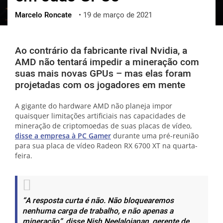
Marcelo Roncate
•
19 de março de 2021
ქართული
polski
vietnamese
Ao contrário da fabricante rival Nvidia, a
AMD não tentará impedir a mineração com
suas mais novas GPUs – mas elas foram
projetadas com os jogadores em mente
A gigante do hardware AMD não planeja impor
quaisquer limitações artificiais nas capacidades de
mineração de criptomoedas de suas placas de vídeo,
disse a empresa à PC Gamer
durante uma pré-reunião
para sua placa de vídeo Radeon RX 6700 XT na quarta-
feira.
“A resposta curta é não. Não bloquearemos
nenhuma carga de trabalho, e não apenas a
mineração”, disse Nish Neelalojanan, gerente de