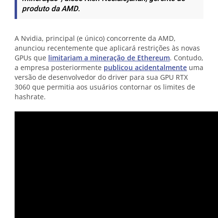
produto da AMD.
A Nvidia, principal (e único) concorrente da AMD,
anunciou recentemente que aplicará restrições às novas
GPUs que
limitariam a mineração de Ethereum
. Contudo,
a empresa posteriormente
publicou acidentalmente
uma
versão de desenvolvedor do driver para sua GPU RTX
3060 que permitia aos usuários contornar os limites de
hashrate.