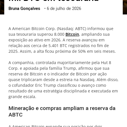
Bruna Gonçalves
•
6 de julho de 2026
ქართული
polski
vietnamese
A American Bitcoin Corp. (Nasdaq: ABTC) informou que
sua tesouraria superou 8.000
Bitcoin
, ampliando sua
exposição ao ativo em 2026. A reserva avançou em
relação aos cerca de 5.401 BTC registrados no fim de
2025. Assim, a alta ficou próxima de 50% em seis meses.
A companhia, controlada majoritariamente pela Hut 8
Corp. e apoiada pela família Trump, afirmou que sua
reserva de Bitcoin e o indicador de Bitcoin por ação
quase triplicaram desde a estreia na Nasdaq. Além disso,
o cofundador Eric Trump classificou o avanço como
resultado de uma estratégia disciplinada e executada em
grande escala.
Mineração e compras ampliam a reserva da
ABTC
A American Bitcoin expande sua posição por dois