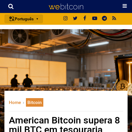
Português
português (BR)
english
español
français
italiano
deutsch
日本語
中文
Home
Bitcoin
русский
한국어
American Bitcoin supera 8
العربية
mil BTC em tesouraria
ไทย