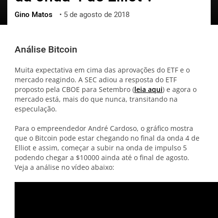
Gino Matos
•
5 de agosto de 2018
ქართული
polski
vietnamese
Análise Bitcoin
Muita expectativa em cima das aprovações do ETF e o
mercado reagindo. A SEC adiou a resposta do ETF
proposto pela CBOE para Setembro (
leia aqui
) e agora o
mercado está, mais do que nunca, transitando na
especulação.
Para o empreendedor André Cardoso, o gráfico mostra
que o Bitcoin pode estar chegando no final da onda 4 de
Elliot e assim, começar a subir na onda de impulso 5
podendo chegar a $10000 ainda até o final de agosto.
Veja a análise no vídeo abaixo: