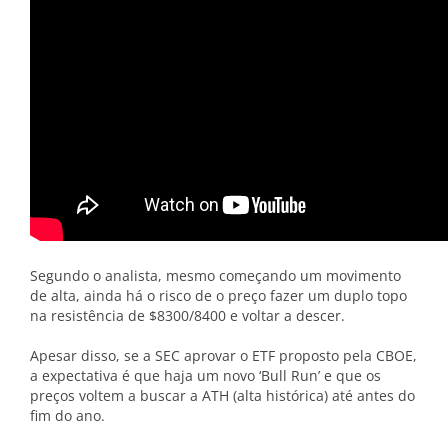
Segundo o analista, mesmo começando um movimento
de alta, ainda há o risco de o preço fazer um duplo topo
na resistência de $8300/8400 e voltar a descer.
Apesar disso, se a SEC aprovar o ETF proposto pela CBOE,
a expectativa é que haja um novo ‘Bull Run’ e que os
preços voltem a buscar a ATH (alta histórica) até antes do
fim do ano.