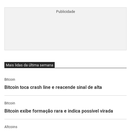
BTCBRL Cotação
por TradingVie
Mais lidas da última semana
Bitcoin
Bitcoin toca crash line e reacende sinal de alta
Bitcoin
Bitcoin exibe formação rara e indica possível virada
Altcoins