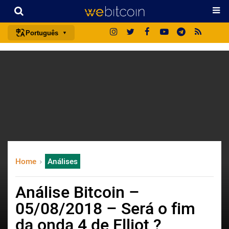
Português
português (BR)
english
español
français
italiano
deutsch
日本語
Home
Análises
中文
русский
Análise Bitcoin –
한국어
05/08/2018 – Será o fim
العربية
da onda 4 de Elliot ?
ไทย