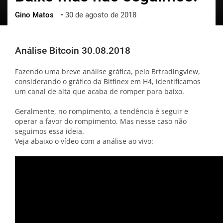
Gino Matos
•
30 de agosto de 2018
ქართული
polski
vietnamese
Análise Bitcoin 30.08.2018
Fazendo uma breve análise gráfica, pelo Brtradingview,
considerando o gráfico da Bitfinex em H4, identificamos
um canal de alta que acaba de romper para baixo.
Geralmente, no rompimento, a tendência é seguir e
operar a favor do rompimento. Mas nesse caso não
seguimos essa ideia.
Veja abaixo o vídeo com a análise ao vivo: