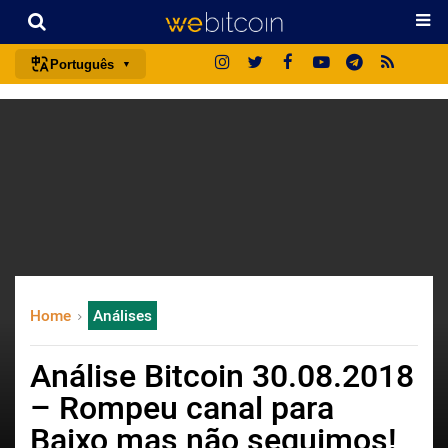
Português
português (BR)
english
español
français
italiano
deutsch
日本語
Home
Análises
中文
русский
Análise Bitcoin 30.08.2018
한국어
– Rompeu canal para
العربية
Baixo mas não seguimos!
ไทย