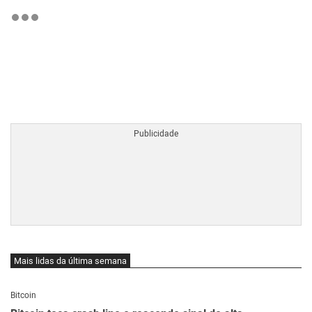
BTCBRL Cotação
por TradingVie
Mais lidas da última semana
Bitcoin