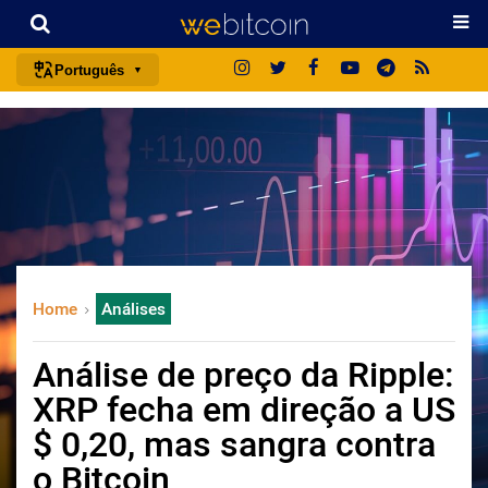
Português
português (BR)
english
español
français
italiano
deutsch
Home
Análises
日本語
中文
Análise de preço da Ripple:
русский
XRP fecha em direção a US
한국어
$ 0,20, mas sangra contra
العربية
o Bitcoin
ไทย