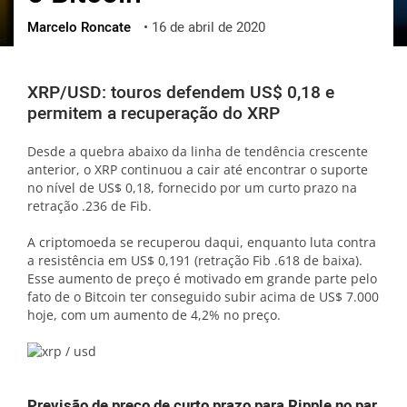
Marcelo Roncate
•
16 de abril de 2020
ქართული
polski
vietnamese
XRP/USD: touros defendem US$ 0,18 e
permitem a recuperação do XRP
Desde a quebra abaixo da linha de tendência crescente
anterior, o XRP continuou a cair até encontrar o suporte
no nível de US$ 0,18, fornecido por um curto prazo na
retração .236 de Fib.
A criptomoeda se recuperou daqui, enquanto luta contra
a resistência em US$ 0,191 (retração Fib .618 de baixa).
Esse aumento de preço é motivado em grande parte pelo
fato de o Bitcoin ter conseguido subir acima de US$ 7.000
hoje, com um aumento de 4,2% no preço.
Previsão de preço de curto prazo para Ripple no par