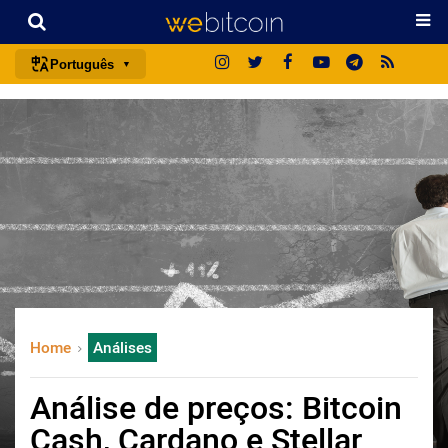
Português
português (BR)
english
español
français
italiano
deutsch
日本語
中文
Home
Análises
русский
한국어
Análise de preços: Bitcoin
العربية
Cash, Cardano e Stellar
ไทย