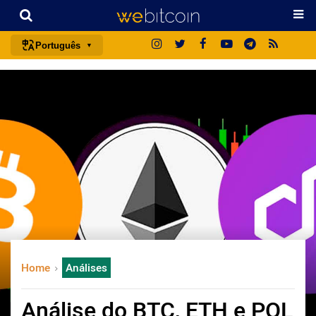
Português
português (BR)
english
español
français
italiano
deutsch
日本語
中文
русский
Home
Análises
한국어
العربية
Análise do BTC, ETH e POL
ไทย