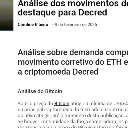
Análise dos movimentos d
ไทย
destaque para Decred
ქართული
polski
Caroline Ribeiro
•
9 de fevereiro de 2026
vietnamese
Análise sobre demanda compr
movimento corretivo do ETH e
a criptomoeda Decred
Análise do Bitcoin
Após o preço do
Bitcoin
atingir a mínima de US$ 60.
da principal criptomoeda do mercado encontrou d
do ativo atingir, até o momento desta publicação,
Se houver continuidade da força compradora, os 
resistência para o preço do Bitcoin estão nas faixa