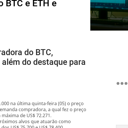
o BTC e ETH e
adora do BTC,
 além do destaque para
000 na última quinta-feira (05) o preço
emanda compradora, a qual fez o preço
 a máxima de US$ 72.271.
próximos alvos que atuarão como
s dos US$ 75.700 e US$ 78.400.