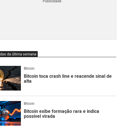
Blo
O
qu
é
Lig
Ne
do
Bit
O
idas da última semana
qu
são
Ato
Bitcoin
Sw
Bitcoin toca crash line e reacende sinal de
alta
Bitcoin
Bitcoin exibe formação rara e indica
possível virada