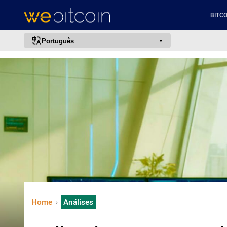
BITCO
Português
português (BR)
english
español
français
italiano
deutsch
日本語
中文
русский
Home
Análises
한국어
العربية