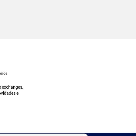
iros
 e exchanges.
ovidades e