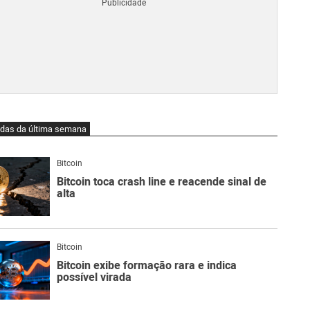
Blo
O
qu
é
Lig
Ne
do
Bit
O
idas da última semana
qu
são
Ato
Bitcoin
Sw
Bitcoin toca crash line e reacende sinal de
alta
Bitcoin
Bitcoin exibe formação rara e indica
possível virada