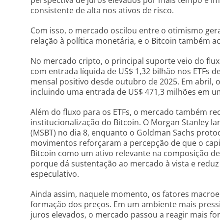
perspectiva de juros elevados por mais tempo e
consistente de alta nos ativos de risco.
Com isso, o mercado oscilou entre o otimismo gerad
relação à política monetária, e o Bitcoin também
No mercado cripto, o principal suporte veio do flux
com entrada líquida de US$ 1,32 bilhão nos ETFs d
mensal positivo desde outubro de 2025. Em abril, 
incluindo uma entrada de US$ 471,3 milhões em um 
Além do fluxo para os ETFs, o mercado também rec
institucionalização do Bitcoin. O Morgan Stanley la
(MSBT) no dia 8, enquanto o Goldman Sachs protoc
movimentos reforçaram a percepção de que o capita
Bitcoin como um ativo relevante na composição de 
porque dá sustentação ao mercado à vista e reduz 
especulativo.
Ainda assim, naquele momento, os fatores macro
formação dos preços. Em um ambiente mais pressio
juros elevados, o mercado passou a reagir mais f