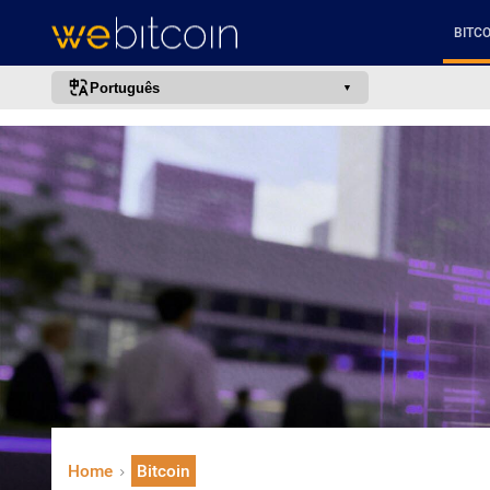
BITCO
Português
português (BR)
english
español
français
italiano
deutsch
日本語
中文
русский
한국어
Home
Bitcoin
العربية