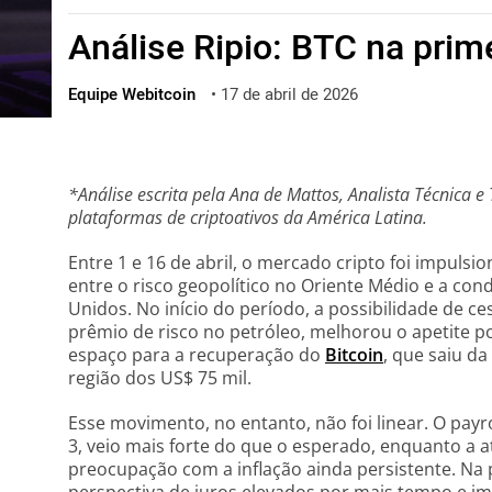
ไทย
Análise Ripio: BTC na prim
ქართული
polski
Equipe Webitcoin
•
17 de abril de 2026
vietnamese
*Análise escrita pela Ana de Mattos, Analista Técnica e
plataformas de criptoativos da América Latina.
Entre 1 e 16 de abril, o mercado cripto foi impul
entre o risco geopolítico no Oriente Médio e a con
Unidos. No início do período, a possibilidade de ce
prêmio de risco no petróleo, melhorou o apetite po
espaço para a recuperação do
Bitcoin
, que saiu da
região dos US$ 75 mil.
Esse movimento, no entanto, não foi linear. O payr
3, veio mais forte do que o esperado, enquanto a at
preocupação com a inflação ainda persistente. Na 