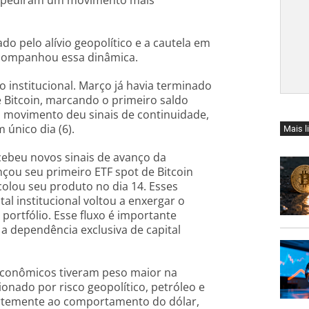
 impediram um movimento mais
o pelo alívio geopolítico e a cautela em
 acompanhou essa dinâmica.
o institucional. Março já havia terminado
e Bitcoin, marcando o primeiro saldo
o movimento deu sinais de continuidade,
único dia (6).
Mais l
ebeu novos sinais de avanço da
nçou seu primeiro ETF spot de Bitcoin
olou seu produto no dia 14. Esses
l institucional voltou a enxergar o
portfólio. Esse fluxo é importante
a dependência exclusiva de capital
econômicos tiveram peso maior na
nado por risco geopolítico, petróleo e
ortemente ao comportamento do dólar,