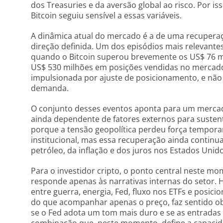
dos Treasuries e da aversão global ao risco. Por i
Bitcoin seguiu sensível a essas variáveis.
A dinâmica atual do mercado é a de uma recupera
direção definida. Um dos episódios mais relevant
quando o Bitcoin superou brevemente os US$ 76 mi
US$ 530 milhões em posições vendidas no mercado fu
impulsionada por ajuste de posicionamento, e não
demanda.
O conjunto desses eventos aponta para um mercad
ainda dependente de fatores externos para susten
porque a tensão geopolítica perdeu força tempor
institucional, mas essa recuperação ainda conti
petróleo, da inflação e dos juros nos Estados Unido
Para o investidor cripto, o ponto central neste m
responde apenas às narrativas internas do setor. H
entre guerra, energia, Fed, fluxo nos ETFs e posic
do que acompanhar apenas o preço, faz sentido ob
se o Fed adota um tom mais duro e se as entradas