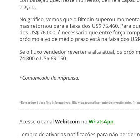
combinação que, neste momento, define a capacid
tração.
No gráfico, vemos que o Bitcoin superou momenta
mas retornou para a faixa dos US$ 75.460. Para q
dos US$ 76.000, é necessário que entre força comp
próximo alvo de médio prazo está na faixa dos US$
Se o fluxo vendedor reverter a alta atual, os pró
74.800 e US$ 69.150.
*Comunicado de imprensa.
*Este artigo é para fins informativos. Não visa aconselhamento de investimento, financ
————————————————————————
Acesse o canal
Webitcoin
no
WhatsApp
Lembre de ativar as notificações para não perder 