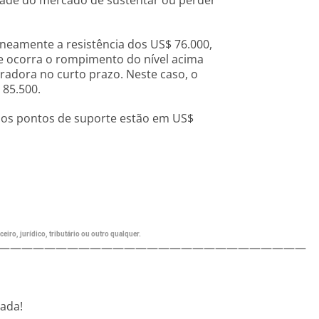
ade do mercado de sustentar ou perder
neamente a resistência dos US$ 76.000,
ue ocorra o rompimento do nível acima
radora no curto prazo. Neste caso, o
 85.500.
ximos pontos de suporte estão em US$
eiro, jurídico, tributário ou outro qualquer.
———————————————————————————
nada!