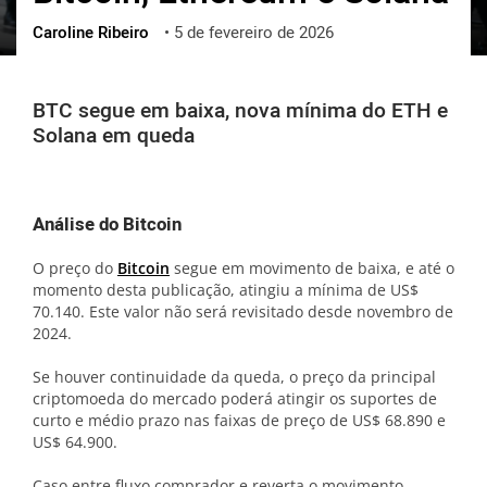
Caroline Ribeiro
•
5 de fevereiro de 2026
ქართული
polski
vietnamese
BTC segue em baixa, nova mínima do ETH e
Solana em queda
Análise do Bitcoin
O preço do
Bitcoin
segue em movimento de baixa, e até o
momento desta publicação, atingiu a mínima de US$
70.140. Este valor não será revisitado desde novembro de
2024.
Se houver continuidade da queda, o preço da principal
criptomoeda do mercado poderá atingir os suportes de
curto e médio prazo nas faixas de preço de US$ 68.890 e
US$ 64.900.
Caso entre fluxo comprador e reverta o movimento,