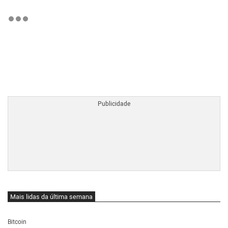
BTCBRL Cotação
por TradingVie
Mais lidas da última semana
Bitcoin