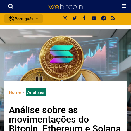
Português
português (BR)
english
español
français
italiano
deutsch
日本語
Home
Análises
中文
русский
Análise sobre as
한국어
movimentações do
العربية
Bitcoin, Ethereum e Solana
ไทย