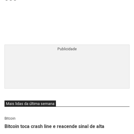
BTCBRL Cotação
por TradingVie
Mais lidas da última semana
Bitcoin
Bitcoin toca crash line e reacende sinal de alta