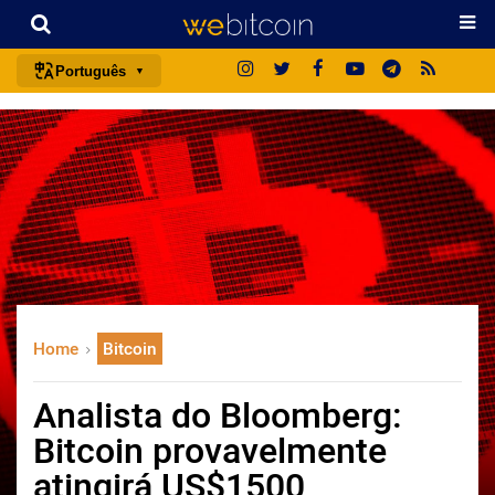
Português
português (BR)
english
español
français
italiano
deutsch
日本語
Home
Bitcoin
中文
русский
Analista do Bloomberg:
한국어
Bitcoin provavelmente
العربية
atingirá US$1500
ไทย