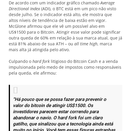
De acordo com um indicador gráfico chamado
Average
Directional Index
(ADI), o BTC está em um pico não visto
desde julho. Se o indicador está alto, ele mostra que
altos níveis de tendência de baixa estão em vigor.
McGlone afirmou que ele vê um possível alvo em
US$1500 para o Bitcoin. Atingir esse valor pode significar
outra queda de 60% em relação à sua marca atual, que já
está 81% abaixo de sua ATH – ou
all time high
, marca
mais alta já atingida pelo ativo.
Culpando o
hard fork
litigioso do Bitcoin Cash e a venda
impulsionada pelo medo de impostos como responsáveis
pela queda, ele afirmou:
“Há pouco que se possa fazer para prevenir o
valor do bitcoin de atingir US$1500. Os
investidores parecem estar correndo para
abandonar o navio. O hard fork foi um claro
gatilho, que sinalizou que a tecnologia ainda está
muito no início. Você tem essas figuras estranhas,