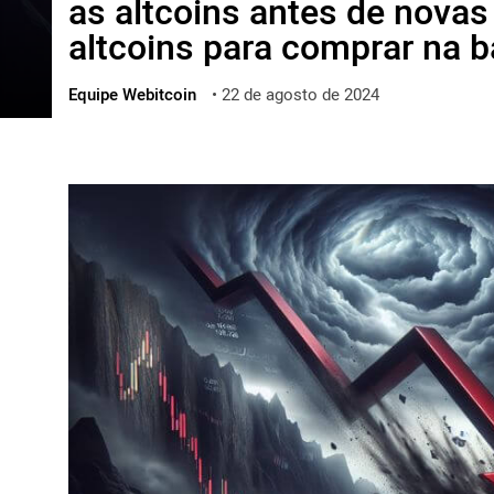
as altcoins antes de novas
ไทย
altcoins para comprar na b
ქართული
polski
Equipe Webitcoin
•
22 de agosto de 2024
vietnamese