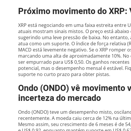
Próximo movimento do XRP: Va
XRP está negociando em uma faixa estreita entre U
atuais mostram sinais mistos. O preço está abaixo
sugerindo uma leve pressão de baixa. No entanto, 
atua como um suporte. O índice de força relativa (
MACD está levemente negativo. Se o XRP romper os 
marcando uma alta de aproximadamente 10%. No en
ser empurrado para US$ 0,50. Os ganhos recente
potencial, mas o desempenho mensal é estável. Fiqu
suporte no curto prazo para obter pistas.
Ondo (ONDO) vê movimento vo
incerteza do mercado
Ondo (ONDO) teve um desempenho misto, oscilando
recentemente. A moeda caiu cerca de 12% na últi
Mesmo assim, seu crescimento de 6 meses é de 54,7
e US$ 0,92, enquanto mantém suporte em US$ 0,62