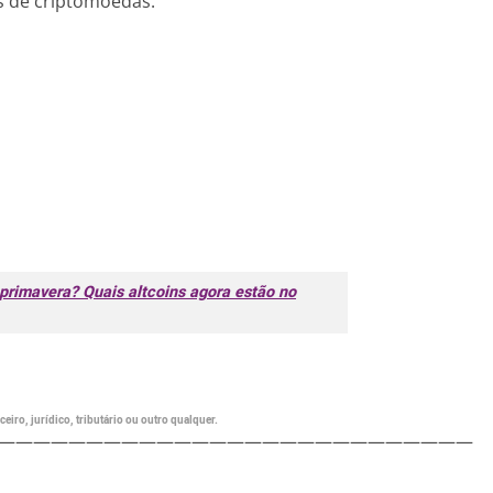
es de criptomoedas.
primavera? Quais altcoins agora estão no
eiro, jurídico, tributário ou outro qualquer.
———————————————————————————