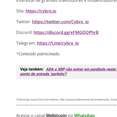
interesse de grandes investidores e influenciador
Site:
https://cybro.io
Twitter:
https://twitter.com/Cybro_io
Discord:
https://discord.gg/xFMGDQPhrB
Telegram:
https://t.me/cybro_io
*Conteúdo patrocinado.
Veja também:
ADA e XRP vão entrar em parábola nesta 
ponto de entrada ‘perfeito’?
*Este artigo é para fins informativos. Não visa aconselhamento de investimento, financ
————————————————————————
Acesse o canal
Webitcoin
no
WhatsApp