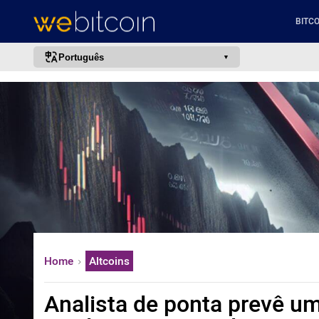
BITCO
Português
português (BR)
english
español
français
italiano
deutsch
日本語
中文
Home
Altcoins
русский
한국어
Analista de ponta prevê um
العربية