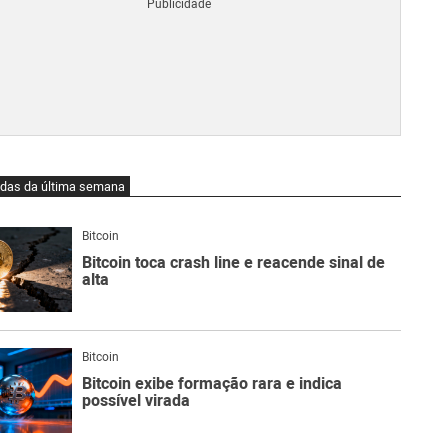
Blo
O
qu
é
Lig
Ne
do
Bit
O
idas da última semana
qu
são
Ato
Bitcoin
Sw
Bitcoin toca crash line e reacende sinal de
alta
Bitcoin
Bitcoin exibe formação rara e indica
possível virada