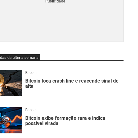
Blo
O
qu
é
Lig
Ne
do
Bit
O
idas da última semana
qu
são
Ato
Bitcoin
Sw
Bitcoin toca crash line e reacende sinal de
alta
Bitcoin
Bitcoin exibe formação rara e indica
possível virada