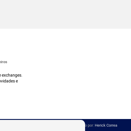
iros
 e exchanges.
ovidades e
Desenvolvido por:
Herick Correa