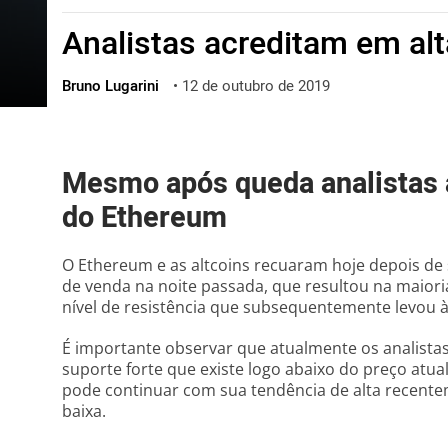
ไทย
Analistas acreditam em al
ქართული
polski
Bruno Lugarini
•
12 de outubro de 2019
vietnamese
Mesmo após queda analistas 
do Ethereum
O Ethereum e as altcoins recuaram hoje depois de
de venda na noite passada, que resultou na maior
nível de resistência que subsequentemente levou à
É importante observar que atualmente os analista
suporte forte que existe logo abaixo do preço atu
pode continuar com sua tendência de alta recente
baixa.