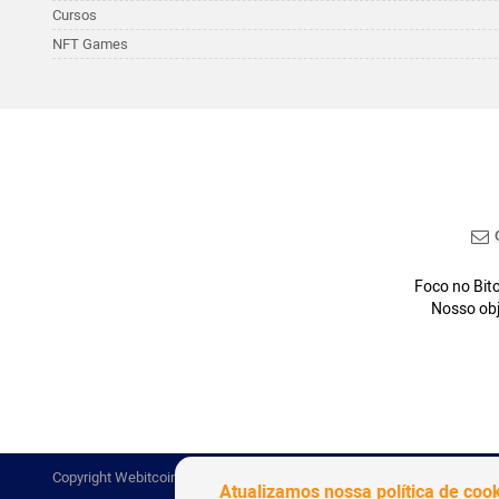
Cursos
NFT Games
C
Foco no Bitc
Nosso obj
Copyright Webitcoin 2018 - Todos os Direitos Reservados
Atualizamos nossa política de coo