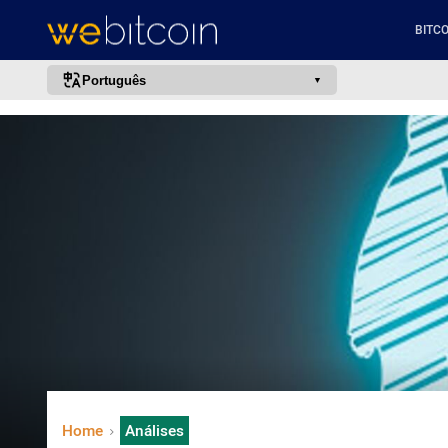
BITCO
Português
português (BR)
english
español
français
italiano
deutsch
日本語
中文
русский
한국어
Home
Análises
العربية