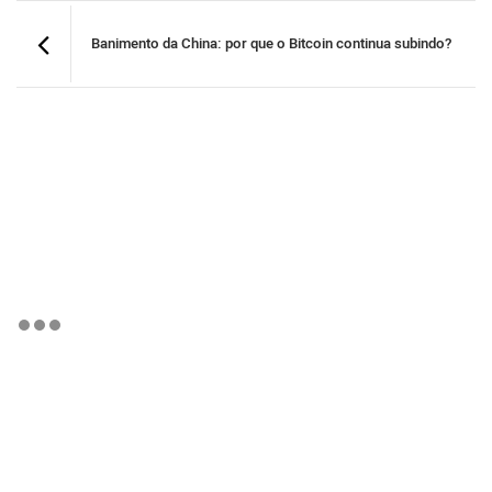
Banimento da China: por que o Bitcoin continua subindo?
BTCBRL Cotação
por TradingVie