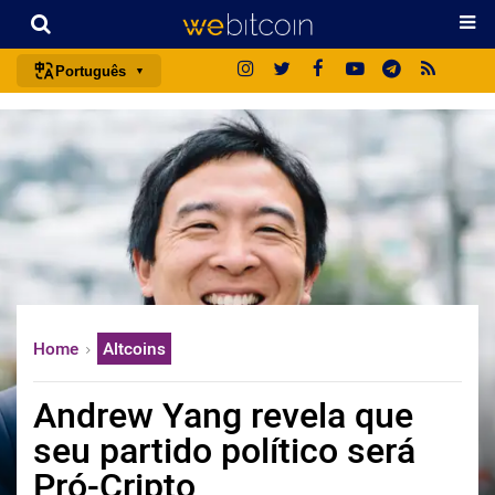
Português
português (BR)
english
español
français
italiano
deutsch
日本語
Home
Altcoins
中文
русский
Andrew Yang revela que
한국어
seu partido político será
العربية
Pró-Cripto
ไทย