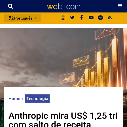
Português
português (BR)
english
español
français
italiano
deutsch
日本語
中文
Home
Tecnologia
русский
한국어
Anthropic mira US$ 1,25 tri
العربية
com salto de receita
ไทย