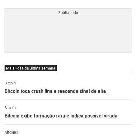
BTCBRL Cotação
por TradingVie
Mais lidas da última semana
Bitcoin
Bitcoin toca crash line e reacende sinal de alta
Bitcoin
Bitcoin exibe formação rara e indica possível virada
Altcoins