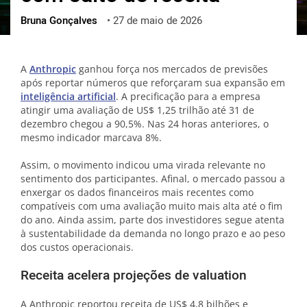
Bruna Gonçalves
•
27 de maio de 2026
ქართული
polski
vietnamese
A
Anthropic
ganhou força nos mercados de previsões
após reportar números que reforçaram sua expansão em
inteligência artificial
. A precificação para a empresa
atingir uma avaliação de US$ 1,25 trilhão até 31 de
dezembro chegou a 90,5%. Nas 24 horas anteriores, o
mesmo indicador marcava 8%.
Assim, o movimento indicou uma virada relevante no
sentimento dos participantes. Afinal, o mercado passou a
enxergar os dados financeiros mais recentes como
compatíveis com uma avaliação muito mais alta até o fim
do ano. Ainda assim, parte dos investidores segue atenta
à sustentabilidade da demanda no longo prazo e ao peso
dos custos operacionais.
Receita acelera projeções de valuation
A Anthropic reportou receita de US$ 4,8 bilhões e