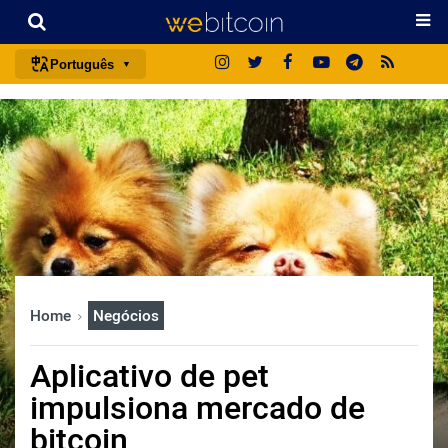
Português
português (BR)
english
español
français
italiano
deutsch
日本語
Home
Negócios
中文
русский
Aplicativo de pet
한국어
impulsiona mercado de
العربية
bitcoin
ไทย