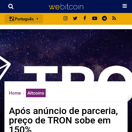
Português
português (BR)
english
español
français
italiano
deutsch
日本語
Home
Altcoins
中文
русский
Após anúncio de parceria,
한국어
preço de TRON sobe em
العربية
150%
ไทย