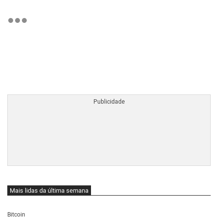
BTCBRL Cotação
por TradingVie
Mais lidas da última semana
Bitcoin