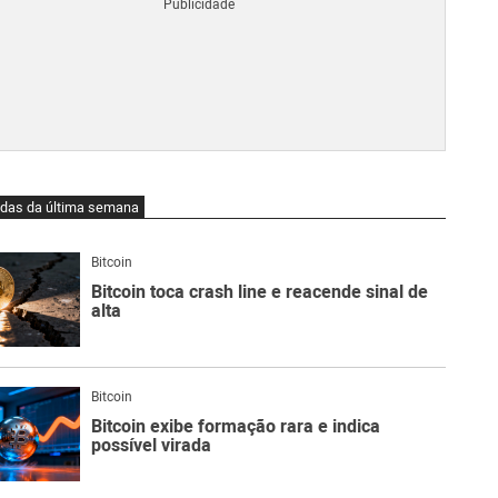
Blo
O
qu
é
Lig
Ne
do
Bit
O
idas da última semana
qu
são
Ato
Bitcoin
Sw
Bitcoin toca crash line e reacende sinal de
alta
Bitcoin
Bitcoin exibe formação rara e indica
possível virada