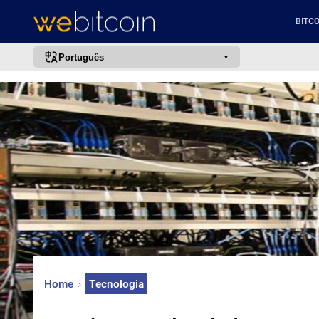
BITCO
Português
português (BR)
english
español
français
italiano
deutsch
日本語
中文
русский
Home
Tecnologia
한국어
العربية