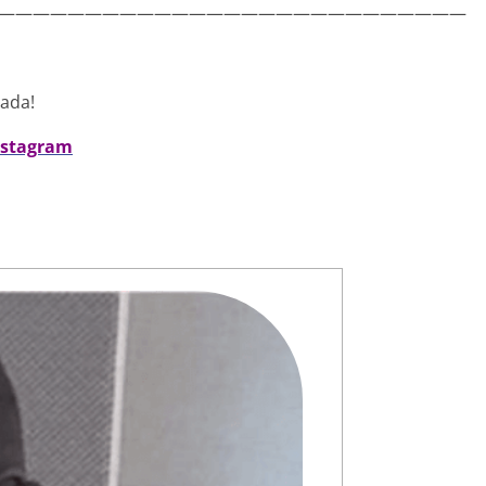
———————————————————————————
nada!
nstagram