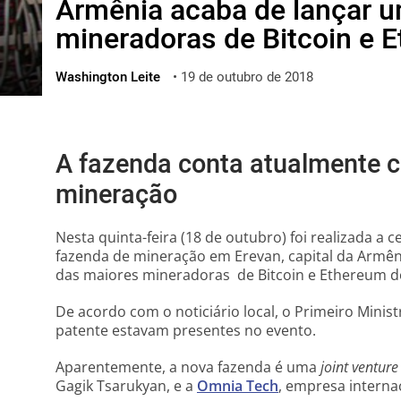
Armênia acaba de lançar 
ไทย
mineradoras de Bitcoin e
ქართული
polski
Washington Leite
•
19 de outubro de 2018
vietnamese
A fazenda conta atualmente 
mineração
Nesta quinta-feira (18 de outubro) foi realizada a
fazenda de mineração em Erevan, capital da Armên
das maiores mineradoras de Bitcoin e Ethereum 
De acordo com o noticiário local, o Primeiro Minist
patente estavam presentes no evento.
Aparentemente, a nova fazenda é uma
joint venture
Gagik Tsarukyan, e a
Omnia Tech
, empresa interna