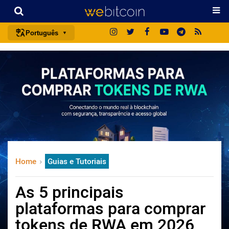
Português
português (BR)
english
español
français
italiano
deutsch
日本語
Home
Guias e Tutoriais
中文
русский
As 5 principais
한국어
plataformas para comprar
العربية
tokens de RWA em 2026
ไทย