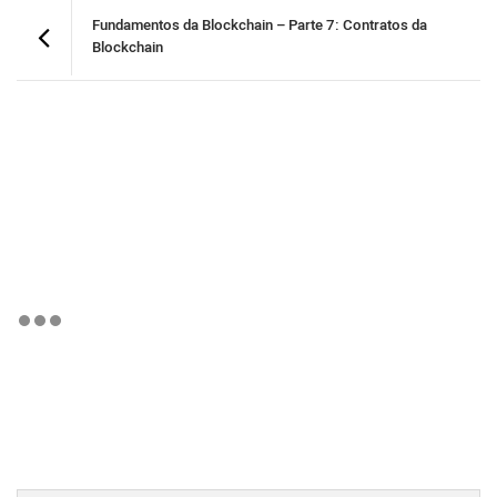
Fundamentos da Blockchain – Parte 7: Contratos da
Blockchain
BTCBRL Cotação
por TradingVie