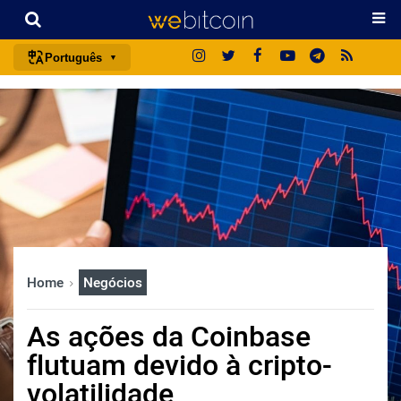
Português
português (BR)
english
español
français
italiano
deutsch
日本語
Home
Negócios
中文
русский
As ações da Coinbase
한국어
flutuam devido à cripto-
العربية
volatilidade
ไทย