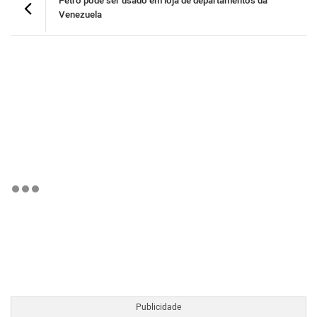
Petro pode ser usado em loja de departamentos da
Venezuela
BTCBRL Cotação
por TradingVie