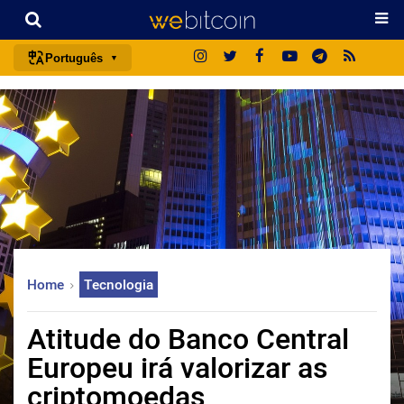
Português
português (BR)
english
español
français
italiano
deutsch
日本語
Home
Tecnologia
中文
русский
Atitude do Banco Central
한국어
Europeu irá valorizar as
العربية
criptomoedas
ไทย