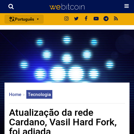
Português
português (BR)
english
español
français
italiano
deutsch
日本語
Home
Tecnologia
中文
русский
Atualização da rede
한국어
Cardano, Vasil Hard Fork,
العربية
foi adiada
ไทย