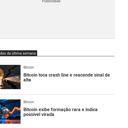
Blo
O
qu
é
Lig
Ne
do
Bit
O
idas da última semana
qu
são
Ato
Bitcoin
Sw
Bitcoin toca crash line e reacende sinal de
alta
Bitcoin
Bitcoin exibe formação rara e indica
possível virada