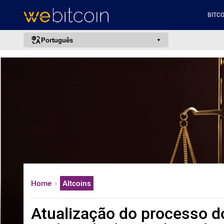
BITCO
Português
português (BR)
english
español
français
italiano
deutsch
日本語
中文
Home
Altcoins
русский
한국어
Atualização do processo do
العربية