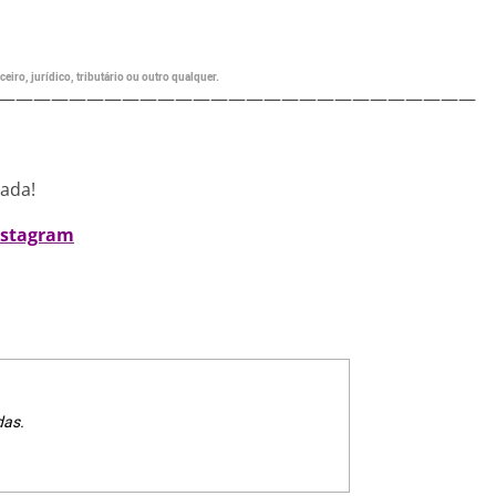
eiro, jurídico, tributário ou outro qualquer.
———————————————————————————
nada!
nstagram
das.