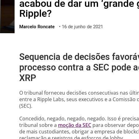
acabou de dar um ‘grande 
ไทย
Ripple?
ქართული
polski
Marcelo Roncate
•
16 de junho de 2021
vietnamese
Sequencia de decisões favoráv
processo contra a SEC pode 
XRP
O tribunal forneceu decisões consecutivas nas últi
entre a Ripple Labs, seus executivos e a Comissão 
(SEC).
Concedido, negado, negado, negado. Isso é precisa
tribunal sobre a
moção da SEC
para observar depoi
de mais custodiantes, obrigar a empresa de blockc
reclamação e registros de esforços de lobby.