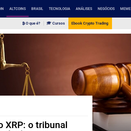
IN
ALTCOINS
BRASIL
TECNOLOGIA
ANÁLISES
NEGÓCIOS
MEME
O que é?
Cursos
Ebook Crypto Trading
 XRP: o tribunal