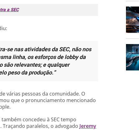
ntra a SEC
diu:
tra-se nas atividades da SEC, não nos
ma linha, os esforços de lobby da
o são relevantes; e qualquer
elo peso da produção.”
o de várias pessoas da comunidade. O
firmou que o pronunciamento mencionado
pple.
nal também concedeu à SEC tempo
a. Traçando paralelos, o advogado
Jeremy