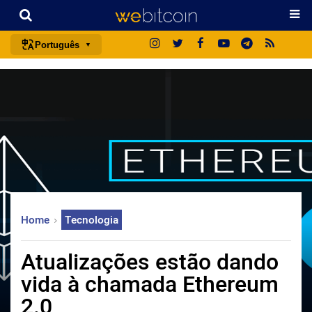
Português
português (BR)
english
español
français
italiano
deutsch
日本語
Home
Tecnologia
中文
русский
Atualizações estão dando
한국어
vida à chamada Ethereum
العربية
2.0
ไทย