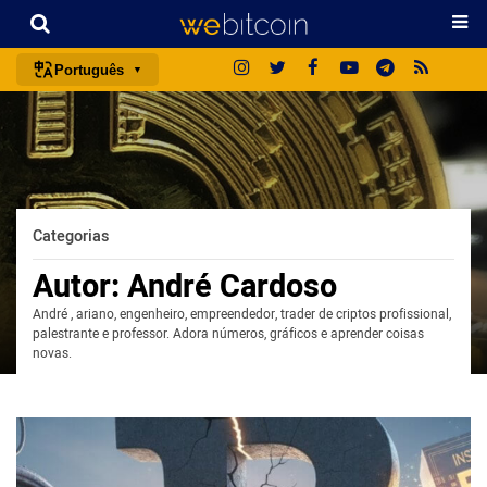
Português
português (BR)
english
español
français
Categorias
italiano
Autor:
André Cardoso
deutsch
André , ariano, engenheiro, empreendedor, trader de criptos profissional,
日本語
palestrante e professor. Adora números, gráficos e aprender coisas
中文
novas.
русский
한국어
العربية
ไทย