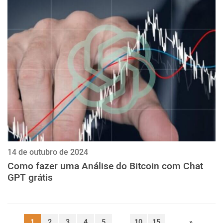
14 de outubro de 2024
Como fazer uma Análise do Bitcoin com Chat
GPT grátis
1
2
3
4
5
...
10
15
...
»