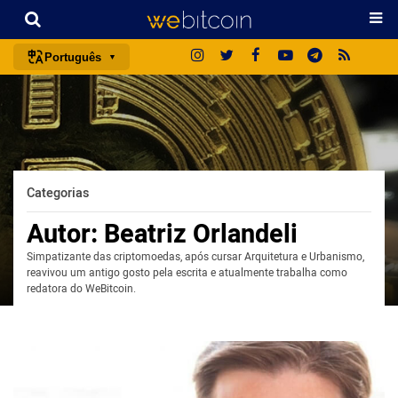
Português
português (BR)
english
español
français
Categorias
italiano
Autor:
Beatriz Orlandeli
deutsch
Simpatizante das criptomoedas, após cursar Arquitetura e Urbanismo,
日本語
reavivou um antigo gosto pela escrita e atualmente trabalha como
中文
redatora do WeBitcoin.
русский
한국어
العربية
ไทย