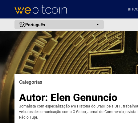
BITCO
Português
português (BR)
english
español
français
italiano
Categorias
deutsch
Autor:
Elen Genuncio
日本語
中文
Jornalista com especialização em História do Brasil pela UFF, trabalh
veículos de comunicação como O Globo, Jornal do Commercio, revista
русский
Rádio Tupi.
한국어
العربية