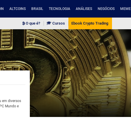
IN
ALTCOINS
BRASIL
TECNOLOGIA
ANÁLISES
NEGÓCIOS
MEME
O que é?
Cursos
Ebook Crypto Trading
ou em diversos
 PC Mundo e