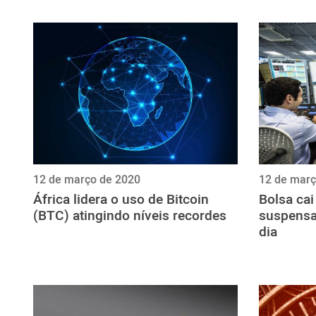
ไทย
ქართული
polski
vietnamese
12 de março de 2020
12 de març
África lidera o uso de Bitcoin
Bolsa cai
(BTC) atingindo níveis recordes
suspensa
dia