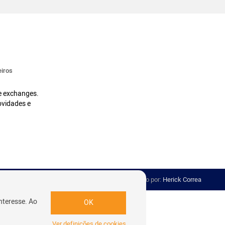
iros
 e exchanges.
ovidades e
Desenvolvido por:
Herick Correa
nteresse. Ao
OK
Ver definições de cookies