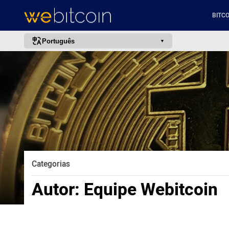
BITCO
Português
português (BR)
english
español
français
italiano
deutsch
日本語
Categorias
中文
Autor:
Equipe Webitcoin
русский
한국어
العربية