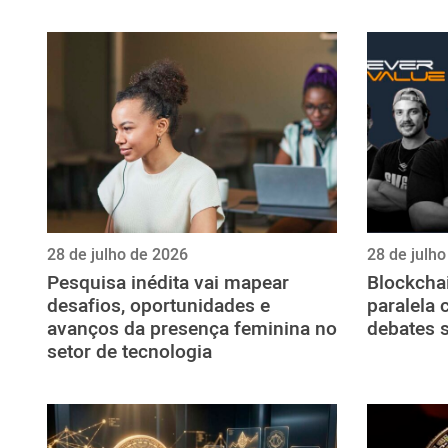
ไทย
ქართული
polski
vietnamese
28 de julho de 2026
28 de julh
Pesquisa inédita vai mapear
Blockcha
desafios, oportunidades e
paralela 
avanços da presença feminina no
debates 
setor de tecnologia