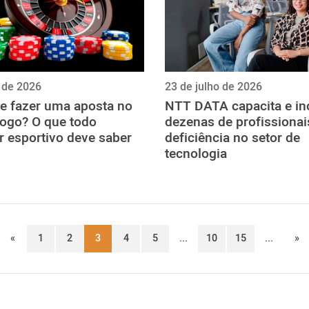
o de 2026
23 de julho de 2026
e fazer uma aposta no
NTT DATA capacita e inc
jogo? O que todo
dezenas de profissiona
r esportivo deve saber
deficiência no setor de
tecnologia
«
1
2
3
4
5
...
10
15
...
»