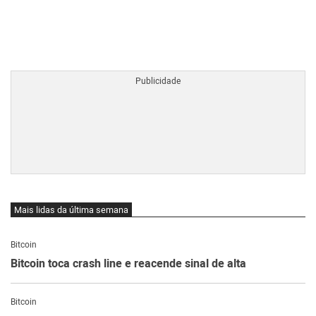
BTCBRL Cotação
por TradingVie
Mais lidas da última semana
Bitcoin
Bitcoin toca crash line e reacende sinal de alta
Bitcoin