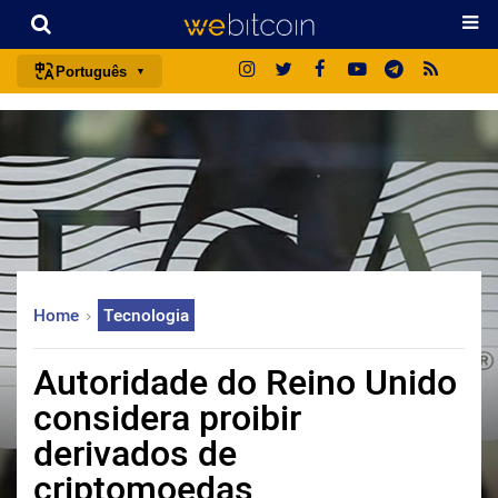
Português
português (BR)
english
español
français
italiano
deutsch
Home
Tecnologia
日本語
中文
Autoridade do Reino Unido
русский
considera proibir
한국어
derivados de
العربية
criptomoedas
ไทย